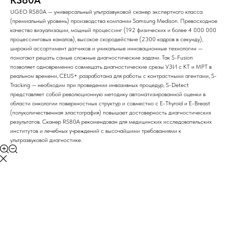
RS80A
UGEO RS80A — универсальный ультразвуковой сканер экспертного класса
(премиальный уровень) производства компании Samsung Medison. Превосходное
качество визуализации, мощный процессинг (192 физических и более 4 000 000
процессинговых каналов), высокое скородействие (2300 кадров в секунду),
широкий ассортимент датчиков и уникальные инновационные технологии —
помогают решать самые сложные диагностические задачи. Так S-Fusion
позволяет одновременно совмещать диагностические срезы УЗИ с КТ и МРТ в
реальном времени, CEUS+ разработана для работы с контрастными агентами, S-
Tracking — необходим при проведении инвазивных процедур, S-Detect
представляет собой революционную методику автоматизированной оценки в
области онкологии поверхностных структур и совместно с E-Thyroid и E-Breast
(полуколичественная эластография) повышает достоверность диагностических
результатов. Сканер RS80A рекомендован для медицинских исследовательских
институтов и лечебных учреждений с высочайшими требованиями к
ультразвуковой диагностике.