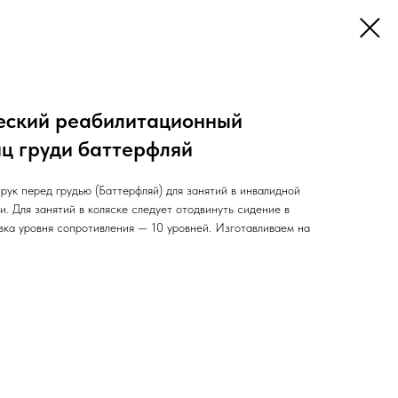
еский реабилитационный
ц груди баттерфляй
рук перед грудью (Баттерфляй) для занятий в инвалидной
и. Для занятий в коляске следует отодвинуть сидение в
вка уровня сопротивления — 10 уровней. Изготавливаем на