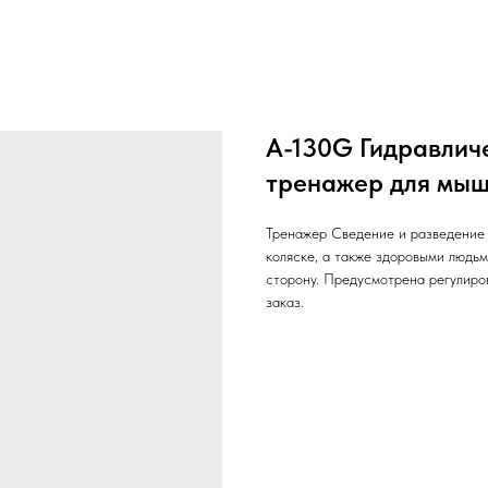
А-130G Гидравлич
тренажер для мыш
Тренажер Сведение и разведение 
коляске, а также здоровыми людьм
сторону. Предусмотрена регулиро
заказ.